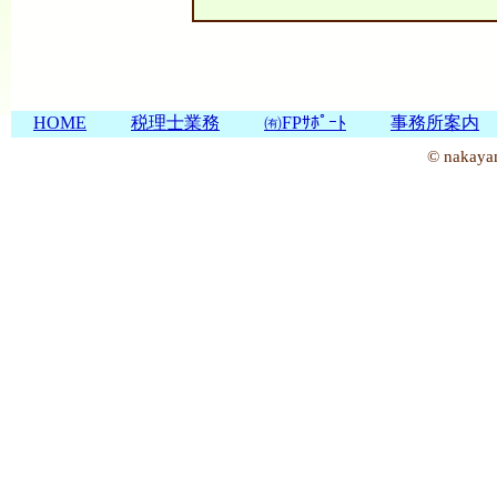
HOME
税理士業務
㈲FPｻﾎﾟｰﾄ
事務所案内
© nakayam