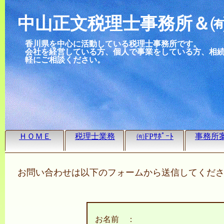
中山正文税理士事務所＆
香川県を中心に活動している税理士事務所です。
会社を経営している方、個人で事業をしている方、相
軽にご相談ください。
ＨＯＭＥ
税理士業務
㈲FPｻﾎﾟｰﾄ
事務所
お問い合わせは以下のフォームから送信してくだ
お名前 ：